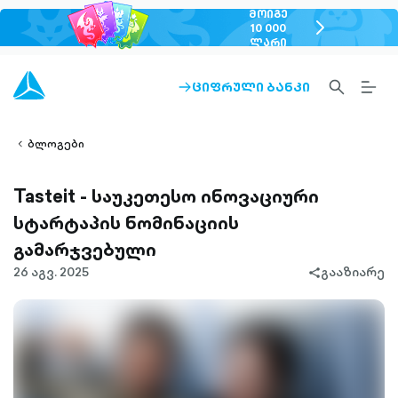
ᲛᲝᲘᲒᲔ
chevron-
10 000
ᲚᲐᲠᲘ
right-
outlined
SEARCH-
BURG
ᲪᲘᲤᲠᲣᲚᲘ ᲑᲐᲜᲙᲘ
ARROW-
lined
OUTLINED
MEN
RIGHT-
ALT
ight-
OUTLINED
OUTL
vron-
ბლოგები
Tasteit - საუკეთესო ინოვაციური
სტარტაპის ნომინაციის
გამარჯვებული
26 აგვ. 2025
გააზიარე
share-
filled