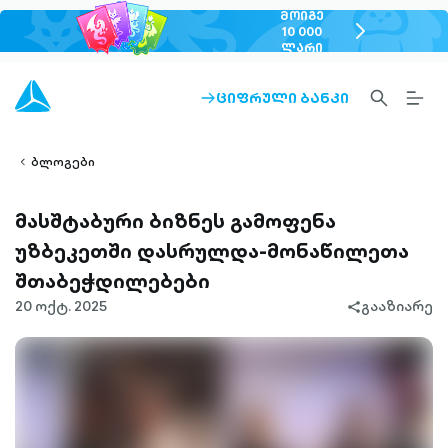
ᲛᲝᲘᲒᲔ
chevron-
10 000
ᲚᲐᲠᲘ
right-
outlined
SEARCH-
BURG
ᲪᲘᲤᲠᲣᲚᲘ ᲑᲐᲜᲙᲘ
ARROW-
lined
OUTLINED
MEN
RIGHT-
ALT
ight-
OUTLINED
OUTL
vron-
ბლოგები
მასშტაბური ბიზნეს გამოფენა
უზბეკეთში დასრულდა-მონაწილეთა
შთაბეჭდილებები
20 ოქტ. 2025
გააზიარე
share-
filled