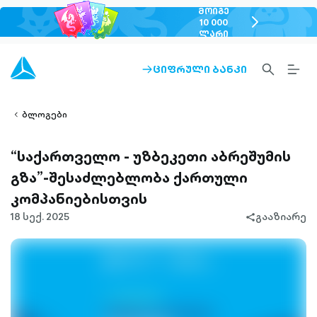
ᲛᲝᲘᲒᲔ
chevron-
10 000
ᲚᲐᲠᲘ
right-
outlined
SEARCH-
BURG
ᲪᲘᲤᲠᲣᲚᲘ ᲑᲐᲜᲙᲘ
ARROW-
lined
OUTLINED
MEN
RIGHT-
ALT
ight-
OUTLINED
OUTL
vron-
ბლოგები
“საქართველო - უზბეკეთი აბრეშუმის
გზა”-შესაძლებლობა ქართული
კომპანიებისთვის
18 სექ. 2025
გააზიარე
share-
filled