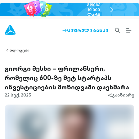
ᲛᲝᲘᲒᲔ
chevron-
10 000
ᲚᲐᲠᲘ
right-
outlined
SEARCH-
BURG
ᲪᲘᲤᲠᲣᲚᲘ ᲑᲐᲜᲙᲘ
ARROW-
lined
OUTLINED
MEN
RIGHT-
ALT
ight-
OUTLINED
OUTL
vron-
ბლოგები
გიორგი მესხი – ფრილანსერი,
რომელიც 600-ზე მეტ სტარტაპს
ინვესტიციების მოზიდვაში დაეხმარა
22 სექ. 2025
გააზიარე
share-
filled