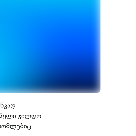
ანკად
შნული ჯილდო
 რომლებიც