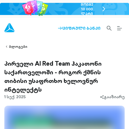
ᲛᲝᲘᲒᲔ
chevron-
10 000
ᲚᲐᲠᲘ
right-
outlined
SEARCH-
BURG
ᲪᲘᲤᲠᲣᲚᲘ ᲑᲐᲜᲙᲘ
ARROW-
lined
OUTLINED
MEN
RIGHT-
ALT
ight-
OUTLINED
OUTL
vron-
ბლოგები
პირველი AI Red Team ჰაკათონი
საქართველოში - როგორ ქმნის
თიბისი უსაფრთხო ხელოვნურ
ინტელექტს
1 სექ. 2025
გააზიარე
share-
filled