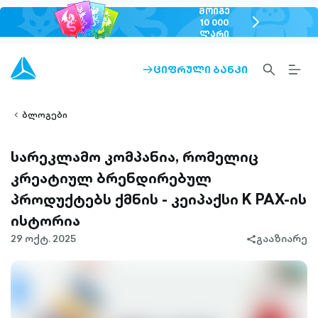
ᲛᲝᲘᲒᲔ
chevron-
10 000
ᲚᲐᲠᲘ
right-
outlined
SEARCH-
BURG
ᲪᲘᲤᲠᲣᲚᲘ ᲑᲐᲜᲙᲘ
ARROW-
lined
OUTLINED
MEN
RIGHT-
ALT
ight-
OUTLINED
OUTL
vron-
ბლოგები
სარეკლამო კომპანია, რომელიც
კრეატიულ ბრენდირებულ
პროდუქტებს ქმნის - კეიპაქსი K PAX-ის
ისტორია
29 ოქტ. 2025
გააზიარე
share-
filled