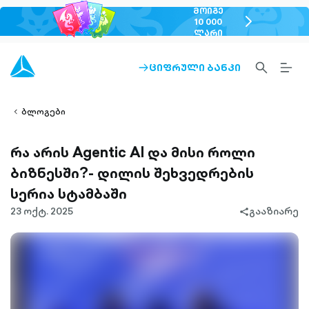
ᲛᲝᲘᲒᲔ
chevron-
10 000
ᲚᲐᲠᲘ
right-
outlined
SEARCH-
BURG
ᲪᲘᲤᲠᲣᲚᲘ ᲑᲐᲜᲙᲘ
ARROW-
lined
OUTLINED
MEN
RIGHT-
ALT
ight-
OUTLINED
OUTL
vron-
ბლოგები
რა არის Agentic AI და მისი როლი
ბიზნესში?- დილის შეხვედრების
სერია სტამბაში
23 ოქტ. 2025
გააზიარე
share-
filled