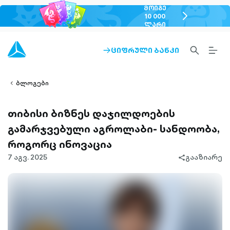
ᲛᲝᲘᲒᲔ
chevron-
10 000
ᲚᲐᲠᲘ
right-
outlined
SEARCH-
BURG
ᲪᲘᲤᲠᲣᲚᲘ ᲑᲐᲜᲙᲘ
ARROW-
lined
OUTLINED
MEN
RIGHT-
ALT
ight-
OUTLINED
OUTL
vron-
ბლოგები
თიბისი ბიზნეს დაჯილდოების
გამარჯვებული აგროლაბი- სანდოობა,
როგორც ინოვაცია
7 აგვ. 2025
გააზიარე
share-
filled