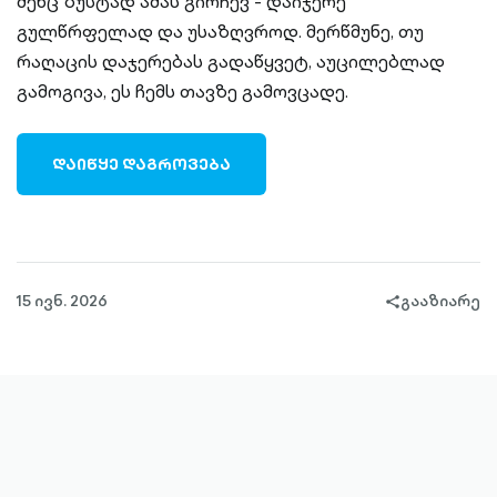
შენც ზუსტად ამას გირჩევ - დაიჯერე
გულწრფელად და უსაზღვროდ. მერწმუნე, თუ
რაღაცის დაჯერებას გადაწყვეტ, აუცილებლად
გამოგივა, ეს ჩემს თავზე გამოვცადე.
ᲓᲐᲘᲬᲧᲔ ᲓᲐᲒᲠᲝᲕᲔᲑᲐ
15 ივნ. 2026
გააზიარე
share-
filled