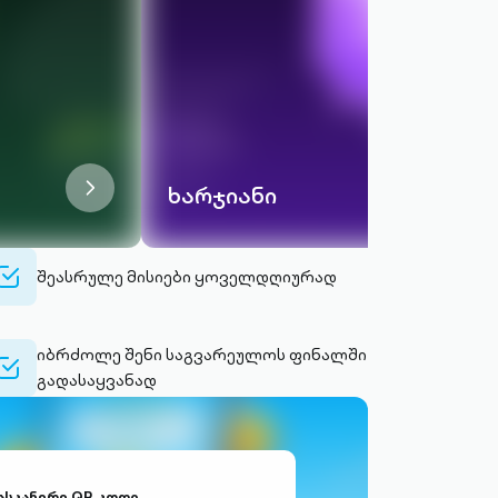
chevron-
ხარჯიანი
right-
outlined
check-
შეასრულე მისიები ყოველდღიურად
lt-
outlined
იბრძოლე შენი საგვარეულოს ფინალში
check-
გადასაყვანად
lt-
outlined
ასკანერე QR კოდი