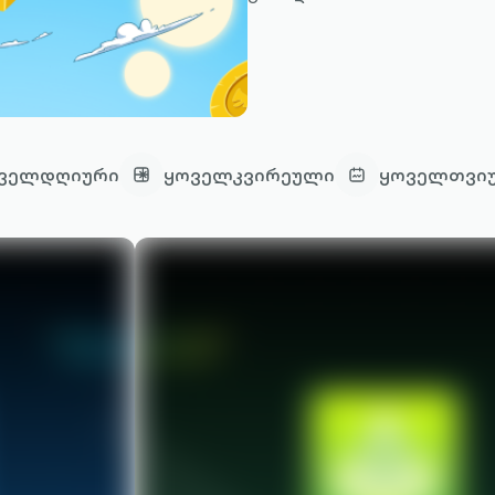
ველდღიური
ყოველკვირეული
ყოველთვი