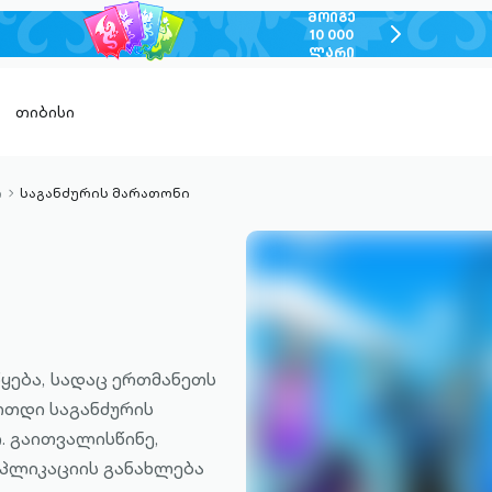
ᲛᲝᲘᲒᲔ
chevron-
10 000
ᲚᲐᲠᲘ
right-
outlined
თიბისი
ი
საგანძურის მარათონი
chevron-
right-
outlined
ი
ყება, Სადაც ერთმანეთს
რთდი საგანძურის
. გაითვალისწინე,
პლიკაციის განახლება