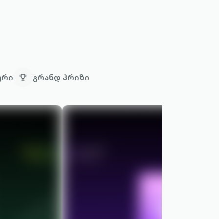
ური
გრანდ პრიზი