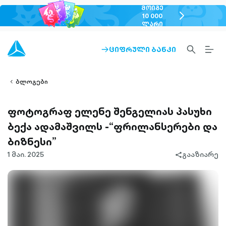
ᲛᲝᲘᲒᲔ
chevron-
10 000
ᲚᲐᲠᲘ
right-
outlined
SEARCH-
BURG
ᲪᲘᲤᲠᲣᲚᲘ ᲑᲐᲜᲙᲘ
ARROW-
lined
OUTLINED
MEN
RIGHT-
ALT
ight-
OUTLINED
OUTL
vron-
ბლოგები
ფოტოგრაფ ელენე შენგელიას პასუხი
ბექა ადამაშვილს -“ფრილანსერები და
ბიზნესი”
1 მაი. 2025
გააზიარე
share-
filled