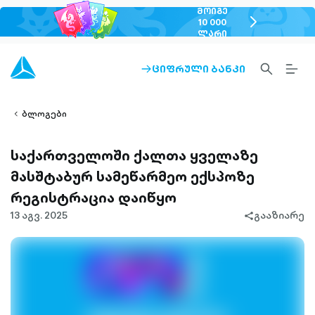
ᲛᲝᲘᲒᲔ
chevron-
10 000
ᲚᲐᲠᲘ
right-
outlined
SEARCH-
BURG
ᲪᲘᲤᲠᲣᲚᲘ ᲑᲐᲜᲙᲘ
ARROW-
lined
OUTLINED
MEN
RIGHT-
ALT
ight-
OUTLINED
OUTL
vron-
ბლოგები
საქართველოში ქალთა ყველაზე
მასშტაბურ სამეწარმეო ექსპოზე
რეგისტრაცია დაიწყო
13 აგვ. 2025
გააზიარე
share-
filled