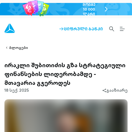
ᲛᲝᲘᲒᲔ
chevron-
10 000
ᲚᲐᲠᲘ
right-
outlined
SEARCH-
BURG
ᲪᲘᲤᲠᲣᲚᲘ ᲑᲐᲜᲙᲘ
ARROW-
lined
OUTLINED
MEN
RIGHT-
ALT
ight-
OUTLINED
OUTL
vron-
ბლოგები
ირაკლი შუბითიძის გზა სტრატეგიული
ფინანსების ლიდერობამდე -
მთავარია გჯეროდეს
18 სექ. 2025
გააზიარე
share-
filled