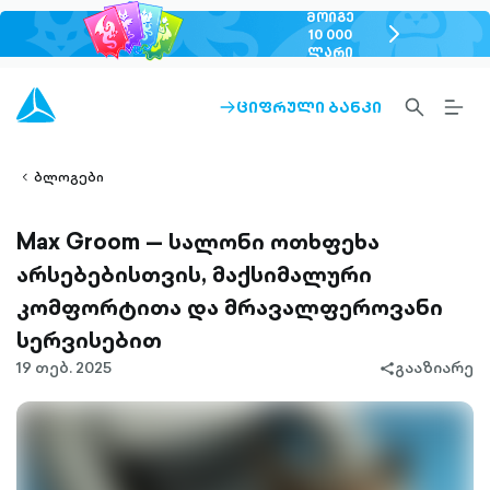
ᲛᲝᲘᲒᲔ
chevron-
10 000
ᲚᲐᲠᲘ
right-
outlined
SEARCH-
BURG
ᲪᲘᲤᲠᲣᲚᲘ ᲑᲐᲜᲙᲘ
ARROW-
lined
OUTLINED
MEN
RIGHT-
ALT
ight-
OUTLINED
OUTL
vron-
ბლოგები
Max Groom — სალონი ოთხფეხა
არსებებისთვის, მაქსიმალური
კომფორტითა და მრავალფეროვანი
სერვისებით
19 თებ. 2025
გააზიარე
share-
filled