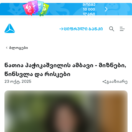
ᲛᲝᲘᲒᲔ
chevron-
10 000
ᲚᲐᲠᲘ
right-
outlined
SEARCH-
BURG
ᲪᲘᲤᲠᲣᲚᲘ ᲑᲐᲜᲙᲘ
ARROW-
lined
OUTLINED
MEN
RIGHT-
ALT
ight-
OUTLINED
OUTL
vron-
ბლოგები
ნათია პაჭიკაშვილის ამბავი - მიზნები,
წინსვლა და რისკები
23 ოქტ. 2025
გააზიარე
share-
filled