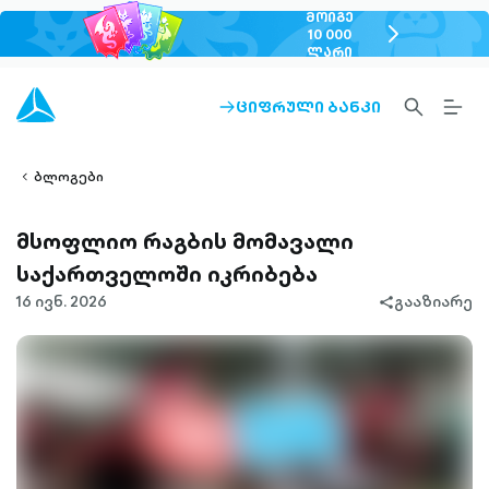
ᲛᲝᲘᲒᲔ
chevron-
10 000
ᲚᲐᲠᲘ
right-
outlined
SEARCH-
BURG
ᲪᲘᲤᲠᲣᲚᲘ ᲑᲐᲜᲙᲘ
ARROW-
lined
OUTLINED
MEN
RIGHT-
ALT
ight-
OUTLINED
OUTL
vron-
ბლოგები
მსოფლიო რაგბის მომავალი
საქართველოში იკრიბება
16 ივნ. 2026
გააზიარე
share-
filled