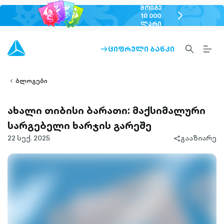
ᲛᲝᲘᲒᲔ
chevron-
10 000
ᲚᲐᲠᲘ
right-
outlined
SEARCH-
BURG
ᲪᲘᲤᲠᲣᲚᲘ ᲑᲐᲜᲙᲘ
ARROW-
lined
OUTLINED
MEN
RIGHT-
ALT
ight-
OUTLINED
OUTL
vron-
ბლოგები
ახალი თიბისი ბარათი: მაქსიმალური
სარგებელი ხარჯის გარეშე
22 სექ. 2025
გააზიარე
share-
filled