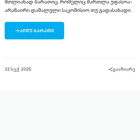
მთლიანად ბარათიც, რომელიც მართლა უფასოა-
არანაირი დამალული საკომისიო თუ გადასახადი.
ᲐᲘᲦᲔ ᲑᲐᲠᲐᲗᲘ
ARROW-
RIGHT-
OUTLINED
22 სექ. 2025
გააზიარე
share-
filled