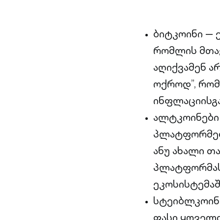
ბიტკოინი — 
რომლის მთავ
აღიქვამენ ა
ოქროდ”, რომ
ინფლაციისგა
ალტკოინები (
პლატფორმებ
ანუ ახალი თ
პლატფორმას 
ეკოსისტემაშ
სტეიბლკოინე
ფასი ყოველთ