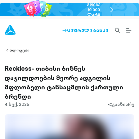
ᲛᲝᲘᲒᲔ
chevron-
10 000
ᲚᲐᲠᲘ
right-
outlined
SEARCH-
BURG
ᲪᲘᲤᲠᲣᲚᲘ ᲑᲐᲜᲙᲘ
ARROW-
lined
OUTLINED
MEN
RIGHT-
ALT
ight-
OUTLINED
OUTL
vron-
ბლოგები
Reckless- თიბისი ბიზნეს
დაჯილდოების მეორე ადგილის
მფლობელი ტანსაცმლის ქართული
ბრენდი
4 სექ. 2025
გააზიარე
share-
filled