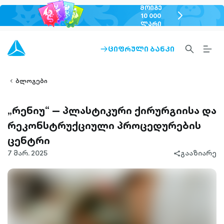
ᲛᲝᲘᲒᲔ
chevron-
10 000
ᲚᲐᲠᲘ
right-
outlined
SEARCH-
BURG
ᲪᲘᲤᲠᲣᲚᲘ ᲑᲐᲜᲙᲘ
ARROW-
lined
OUTLINED
MEN
RIGHT-
ALT
ight-
OUTLINED
OUTL
vron-
ბლოგები
„რენიუ“ — პლასტიკური ქირურგიისა და
რეკონსტრუქციული პროცედურების
ცენტრი
7 მარ. 2025
გააზიარე
share-
filled