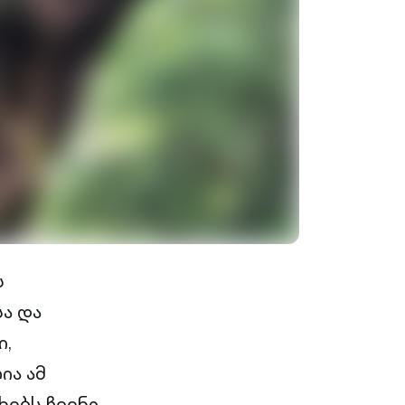
ს
სა და
ი,
ია ამ
ხებს ჩვენი