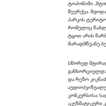
ტოპონიმი „მტი
შეერქვა. მდი
პარკის ტერიტ
რომელიც წაბლ
ტყით არის წარ
მარადმწვანე ბ
სწორედ მტირალ
განხორციელდა 
და რეზო კიკნა
აუდიო/ვიზუალუ
კონკურსისა, ს
აკუზმატიკური 