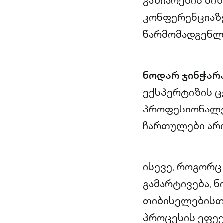
გაზიარების მი
კონფერენციაზე
წარმომადგენლე
ნოდარ ჯინჭარ
ექსპერტიზის ც
პროფესიონალე
ჩართულები არი
ისევე, როგორც
გამარტივება, 
თიბისელებისთვ
პროცესის ეფექ