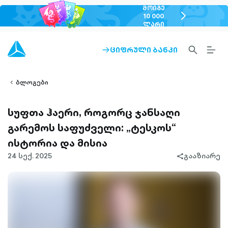
ᲛᲝᲘᲒᲔ
chevron-
10 000
ᲚᲐᲠᲘ
right-
outlined
SEARCH-
BURG
ᲪᲘᲤᲠᲣᲚᲘ ᲑᲐᲜᲙᲘ
ARROW-
lined
OUTLINED
MEN
RIGHT-
ALT
ight-
OUTLINED
OUTL
vron-
ბლოგები
სუფთა ჰაერი, როგორც ჯანსაღი
გარემოს საფუძველი: „ტესკოს“
ისტორია და მისია
24 სექ. 2025
გააზიარე
share-
filled