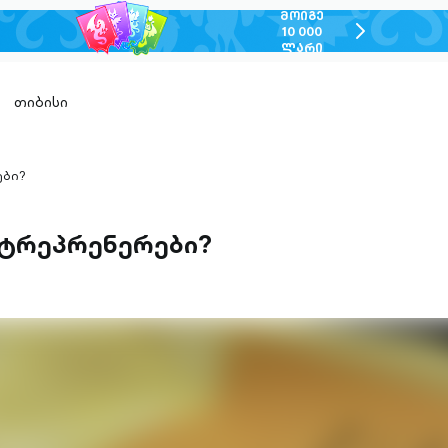
ᲛᲝᲘᲒᲔ
chevron-
10 000
ᲚᲐᲠᲘ
right-
outlined
თიბისი
ები?
ანტრეპრენერები?