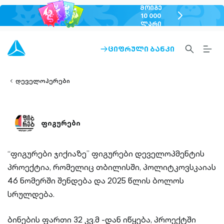
ᲛᲝᲘᲒᲔ
chevron-
10 000
ᲚᲐᲠᲘ
right-
outlined
SEARCH-
BURG
ᲪᲘᲤᲠᲣᲚᲘ ᲑᲐᲜᲙᲘ
ARROW-
lined
OUTLINED
MEN
RIGHT-
ALT
ight-
OUTLINED
OUTL
vron-
დეველოპერები
ფიგურები
“ფიგურები ჯიქიაზე” ფიგურები დეველოპმენტის
პროექტია, რომელიც თბილისში, პოლიტკოვსკაიას
46 ნომერში შენდება და 2025 წლის ბოლოს
სრულდება.
ბინების ფართი 32 კვ.მ -დან იწყება, პროექტში