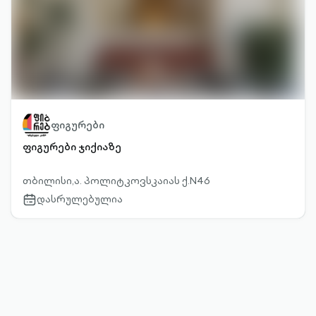
ფიგურები
ფიგურები ჯიქიაზე
თბილისი,ა. პოლიტკოვსკაიას ქ.N46
დასრულებულია
calendar-
outlined