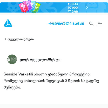
ᲛᲝᲘᲒᲔ
chevron-
10 000
ᲚᲐᲠᲘ
right-
outlined
SEARCH-
BURG
ᲪᲘᲤᲠᲣᲚᲘ ᲑᲐᲜᲙᲘ
ARROW-
lined
OUTLINED
MEN
RIGHT-
ALT
ight-
OUTLINED
OUTL
vron-
დეველოპერები
ედენ დეველოპმენტი
Seaside Varketili ახალი ურბანული პროექტია,
რომელიც თბილისის ზღვიდან 3 წუთის სავალზე
შენდება.