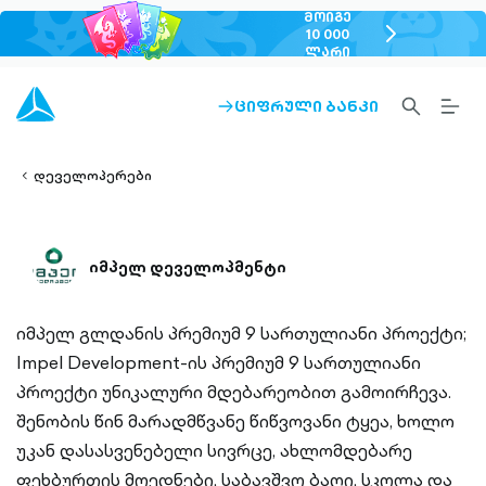
ᲛᲝᲘᲒᲔ
chevron-
10 000
ᲚᲐᲠᲘ
right-
outlined
SEARCH-
BURG
ᲪᲘᲤᲠᲣᲚᲘ ᲑᲐᲜᲙᲘ
ARROW-
lined
OUTLINED
MEN
RIGHT-
ALT
ight-
OUTLINED
OUTL
vron-
დეველოპერები
იმპელ დეველოპმენტი
იმპელ გლდანის პრემიუმ 9 სართულიანი პროექტი;
Impel Development-ის პრემიუმ 9 სართულიანი
პროექტი უნიკალური მდებარეობით გამოირჩევა.
შენობის წინ მარადმწვანე წიწვოვანი ტყეა, ხოლო
უკან დასასვენებელი სივრცე, ახლომდებარე
ფეხბურთის მოედნები, საბავშვო ბაღი, სკოლა და