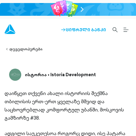
chevron-
right-
outlined
SEARCH-
BURG
ᲪᲘᲤᲠᲣᲚᲘ ᲑᲐᲜᲙᲘ
ARROW-
lined
OUTLINED
MEN
RIGHT-
ALT
ight-
OUTLINED
OUTL
vron-
დეველოპერები
ისტორია • Istoria Development
დაიწყეთ თქვენი ახალი ისტორიის შექმნა
თბილისის ერთ-ერთ ყველაზე მშვიდ და
საცხოვრებლად კომფორტულ უბანში, მოსკოვის
გამზირზე #38.
ადგილი საუკეთესოა როგორც დიდი, ისე პატარა