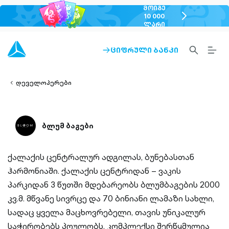
ᲛᲝᲘᲒᲔ
chevron-
10 000
ᲚᲐᲠᲘ
right-
outlined
SEARCH-
BURG
ᲪᲘᲤᲠᲣᲚᲘ ᲑᲐᲜᲙᲘ
ARROW-
lined
OUTLINED
MEN
RIGHT-
ALT
ight-
OUTLINED
OUTL
vron-
დეველოპერები
ბლუმ ბაგები
ქალაქის ცენტრალურ ადგილას, ბუნებასთან
ჰარმონიაში. ქალაქის ცენტრიდან – ვაკის
პარკიდან 3 წუთში მდებარეობს ბლუმბაგების 2000
კვ.მ. მწვანე სივრცე და 70 ბინიანი ლამაზი სახლი,
სადაც ყველა მაცხოვრებელი, თავის უნიკალურ
საჭირობებს პოულობს. კომპლექსი შერწყმულია