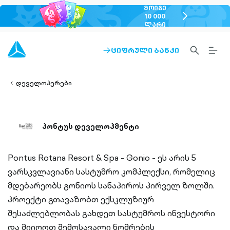
ᲛᲝᲘᲒᲔ
chevron-
10 000
ᲚᲐᲠᲘ
right-
outlined
SEARCH-
BURG
ᲪᲘᲤᲠᲣᲚᲘ ᲑᲐᲜᲙᲘ
ARROW-
lined
OUTLINED
MEN
RIGHT-
ALT
ight-
OUTLINED
OUTL
vron-
დეველოპერები
პონტუს დეველოპმენტი
Pontus Rotana Resort & Spa - Gonio - ეს არის 5
ვარსკვლავიანი სასტუმრო კომპლექსი, რომელიც
მდებარეობს გონიოს სანაპიროს პირველ ზოლში.
პროექტი გთავაზობთ ექსკლუზიურ
შესაძლებლობას გახდეთ სასტუმროს ინვესტორი
და მიიღოთ შემოსავალი ნომრების