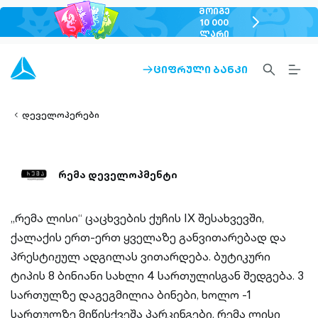
ᲛᲝᲘᲒᲔ
chevron-
10 000
ᲚᲐᲠᲘ
right-
outlined
SEARCH-
BURG
ᲪᲘᲤᲠᲣᲚᲘ ᲑᲐᲜᲙᲘ
ARROW-
lined
OUTLINED
MEN
RIGHT-
ALT
ight-
OUTLINED
OUTL
vron-
დეველოპერები
რემა დეველოპმენტი
„რემა ლისი“ ცაცხვების ქუჩის IX შესახვევში,
ქალაქის ერთ-ერთ ყველაზე განვითარებად და
პრესტიჟულ ადგილას ვითარდება. ბუტიკური
ტიპის 8 ბინიანი სახლი 4 სართულისგან შედგება. 3
სართულზე დაგეგმილია ბინები, ხოლო -1
სართულზე მიწისქვეშა პარკინგები. რემა ლისი