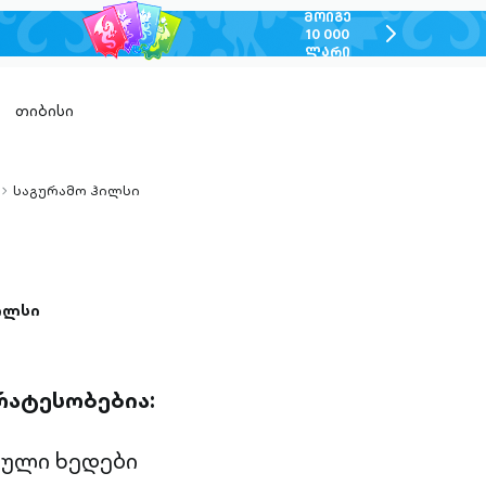
ᲛᲝᲘᲒᲔ
chevron-
10 000
ᲚᲐᲠᲘ
right-
outlined
თიბისი
საგურამო ჰილსი
chevron-
right-
outlined
ილსი
რატესობებია:
ბული ხედები