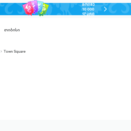
ᲛᲝᲘᲒᲔ
chevron-
10 000
ᲚᲐᲠᲘ
right-
outlined
თიბისი
Town Square
chevron-
right-
outlined