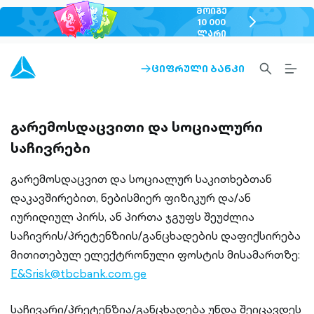
ᲛᲝᲘᲒᲔ
chevron-
10 000
ᲚᲐᲠᲘ
right-
outlined
SEARCH-
BURG
ᲪᲘᲤᲠᲣᲚᲘ ᲑᲐᲜᲙᲘ
ARROW-
OUTLINED
MEN
RIGHT-
ALT
OUTLINED
OUTL
გარემოსდაცვითი და სოციალური
საჩივრები
გარემოსდაცვით და სოციალურ საკითხებთან
დაკავშირებით, ნებისმიერ ფიზიკურ და/ან
იურიდიულ პირს, ან პირთა ჯგუფს შეუძლია
საჩივრის/პრეტენზიის/განცხადების დაფიქსირება
მითითებულ ელექტრონული ფოსტის მისამართზე:
E&Srisk@tbcbank.com.ge
საჩივარი/პრეტენზია/განცხადება უნდა შეიცავდეს