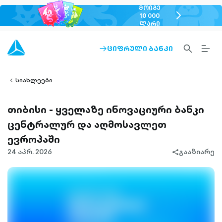
ᲛᲝᲘᲒᲔ
chevron-
10 000
ᲚᲐᲠᲘ
right-
outlined
SEARCH-
BURG
ᲪᲘᲤᲠᲣᲚᲘ ᲑᲐᲜᲙᲘ
ARROW-
lined
OUTLINED
MEN
RIGHT-
ALT
ight-
OUTLINED
OUTL
vron-
სიახლეები
თიბისი - ყველაზე ინოვაციური ბანკი
ცენტრალურ და აღმოსავლეთ
ევროპაში
24 აპრ. 2026
გააზიარე
share-
filled