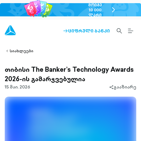
ᲛᲝᲘᲒᲔ
chevron-
10 000
ᲚᲐᲠᲘ
right-
outlined
SEARCH-
BURG
ᲪᲘᲤᲠᲣᲚᲘ ᲑᲐᲜᲙᲘ
ARROW-
lined
OUTLINED
MEN
RIGHT-
ALT
ight-
OUTLINED
OUTL
vron-
სიახლეები
თიბისი The Banker’s Technology Awards
2026-ის გამარჯვებულია
15 მაი. 2026
გააზიარე
share-
filled