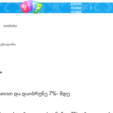
ᲛᲝᲘᲒᲔ
chevron-
10 000
ᲚᲐᲠᲘ
right-
outlined
თიბისი
ენალინი
n-
ed
ი
ათით და დაიბრუნე 7%- მდე