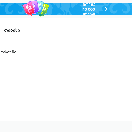
ᲛᲝᲘᲒᲔ
chevron-
10 000
ᲚᲐᲠᲘ
right-
outlined
თიბისი
კორიუმი
n-
ed