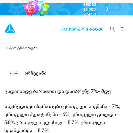
ᲛᲝᲘᲒᲔ
chevron-
10 000
ᲚᲐᲠᲘ
right-
outlined
SEARCH-
BURG
ᲪᲘᲤᲠᲣᲚᲘ ᲑᲐᲜᲙᲘ
ARROW-
lined
OUTLINED
MEN
RIGHT-
ALT
ight-
OUTLINED
OUTL
vron-
პარტნიორები
არჩევანი
გადაიხადე ბარათით და დაიბრუნე 7%- მდე
საკრედიტო ბარათები
ერთგული სიგნაჩა - 7%;
ერთგული პლატინუმი - 6%;
ერთგული გოლდი -
5.8%;
ერთგული კლასიკი - 5.7%;
ერთგული
სტანდარტი - 5.7%;