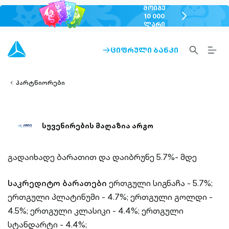
ᲛᲝᲘᲒᲔ
chevron-
10 000
ᲚᲐᲠᲘ
right-
outlined
SEARCH-
BURG
ᲪᲘᲤᲠᲣᲚᲘ ᲑᲐᲜᲙᲘ
ARROW-
lined
OUTLINED
MEN
RIGHT-
ALT
ight-
OUTLINED
OUTL
vron-
პარტნიორები
სუვენირების მაღაზია არგო
გადაიხადე ბარათით და დაიბრუნე 5.7%- მდე
საკრედიტო ბარათები
ერთგული სიგნაჩა - 5.7%;
ერთგული პლატინუმი - 4.7%;
ერთგული გოლდი -
4.5%;
ერთგული კლასიკი - 4.4%;
ერთგული
სტანდარტი - 4.4%;