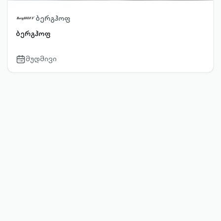
ბერგჰოფ
ბერგჰოფ
მუდმივი
calendar-
outlined