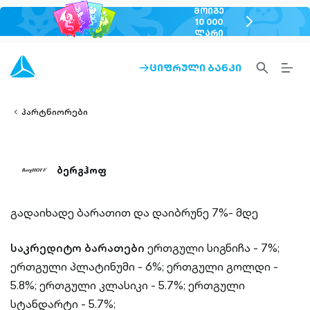
ᲛᲝᲘᲒᲔ
chevron-
10 000
ᲚᲐᲠᲘ
right-
outlined
SEARCH-
BURG
ᲪᲘᲤᲠᲣᲚᲘ ᲑᲐᲜᲙᲘ
ARROW-
lined
OUTLINED
MEN
RIGHT-
ALT
ight-
OUTLINED
OUTL
vron-
პარტნიორები
ბერგჰოფ
გადაიხადე ბარათით და დაიბრუნე 7%- მდე
საკრედიტო ბარათები
ერთგული სიგნიჩა - 7%;
ერთგული პლატინუმი - 6%; ერთგული გოლდი -
5.8%; ერთგული კლასიკი - 5.7%; ერთგული
სტანდარტი - 5.7%;