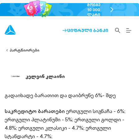
ᲛᲝᲘᲒᲔ
chevron-
10 000
ᲚᲐᲠᲘ
right-
outlined
SEARCH-
BURG
ᲪᲘᲤᲠᲣᲚᲘ ᲑᲐᲜᲙᲘ
ARROW-
lined
OUTLINED
MEN
RIGHT-
ALT
ight-
OUTLINED
OUTL
vron-
პარტნიორები
კელვინ კლაინი
გადაიხადე ბარათით და დაიბრუნე 6%- მდე
საკრედიტო ბარათები
ერთგული სიგნაჩა - 6%;
ერთგული პლატინუმი - 5%;
ერთგული გოლდი -
4.8%;
ერთგული კლასიკი - 4.7%;
ერთგული
სტანდარტი - 4.7%;