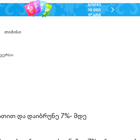
ᲛᲝᲘᲒᲔ
chevron-
10 000
ᲚᲐᲠᲘ
right-
outlined
თიბისი
ვერსი
n-
ed
ათით და დაიბრუნე 7%- მდე