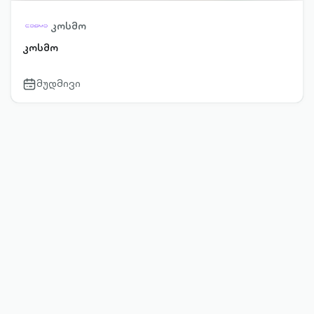
კოსმო
კოსმო
მუდმივი
calendar-
outlined