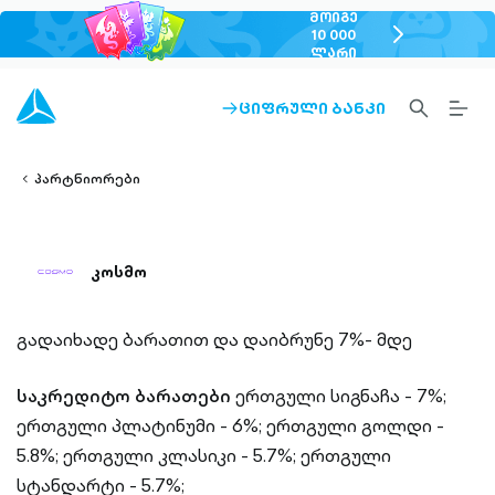
ᲛᲝᲘᲒᲔ
chevron-
10 000
ᲚᲐᲠᲘ
right-
outlined
SEARCH-
BURG
ᲪᲘᲤᲠᲣᲚᲘ ᲑᲐᲜᲙᲘ
ARROW-
lined
OUTLINED
MEN
RIGHT-
ALT
ight-
OUTLINED
OUTL
vron-
პარტნიორები
კოსმო
გადაიხადე ბარათით და დაიბრუნე 7%- მდე
საკრედიტო ბარათები
ერთგული სიგნაჩა - 7%;
ერთგული პლატინუმი - 6%;
ერთგული გოლდი -
5.8%;
ერთგული კლასიკი - 5.7%;
ერთგული
სტანდარტი - 5.7%;