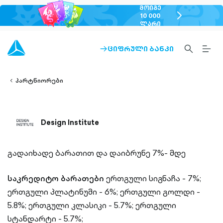
ᲛᲝᲘᲒᲔ
chevron-
10 000
ᲚᲐᲠᲘ
right-
outlined
SEARCH-
BURG
ᲪᲘᲤᲠᲣᲚᲘ ᲑᲐᲜᲙᲘ
ARROW-
lined
OUTLINED
MEN
RIGHT-
ALT
ight-
OUTLINED
OUTL
vron-
პარტნიორები
Design Institute
გადაიხადე ბარათით და დაიბრუნე 7%- მდე
საკრედიტო ბარათები
ერთგული სიგნაჩა - 7%;
ერთგული პლატინუმი - 6%;
ერთგული გოლდი -
5.8%;
ერთგული კლასიკი - 5.7%;
ერთგული
სტანდარტი - 5.7%;