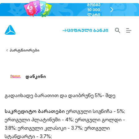
ᲛᲝᲘᲒᲔ
chevron-
10 000
ᲚᲐᲠᲘ
right-
outlined
SEARCH-
BURG
ᲪᲘᲤᲠᲣᲚᲘ ᲑᲐᲜᲙᲘ
ARROW-
lined
OUTLINED
MEN
RIGHT-
ALT
ight-
OUTLINED
OUTL
vron-
პარტნიორები
დანკინი
გადაიხადე ბარათით და დაიბრუნე 5%- მდე
საკრედიტო ბარათები
ერთგული სიგნიჩა - 5%;
ერთგული პლატინუმი - 4%; ერთგული გოლდი -
3.8%; ერთგული კლასიკი - 3.7%; ერთგული
სტანდარტი - 3.7%;