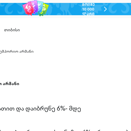
ᲛᲝᲘᲒᲔ
chevron-
10 000
ᲚᲐᲠᲘ
right-
outlined
თიბისი
 ემპორიო არმანი
n-
ed
ო არმანი
ათით და დაიბრუნე 6%- მდე