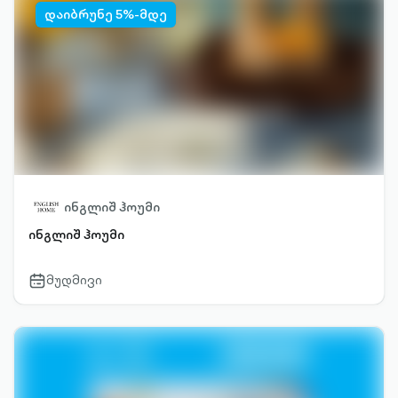
დაიბრუნე 5%-მდე
ინგლიშ ჰოუმი
ინგლიშ ჰოუმი
მუდმივი
calendar-
outlined