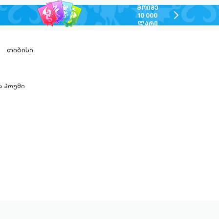
ᲛᲝᲘᲒᲔ
chevron-
10 000
ᲚᲐᲠᲘ
right-
outlined
თიბისი
ა ჰოუმი
n-
ed