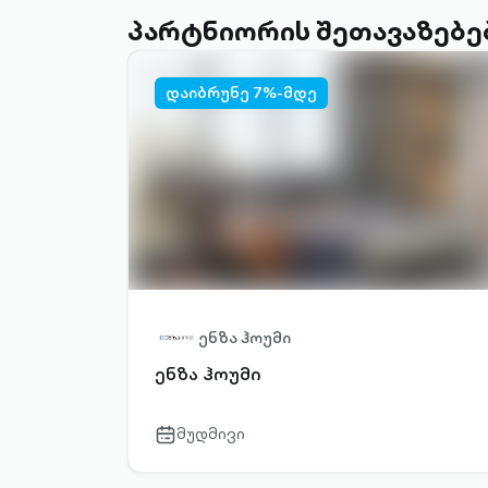
პარტნიორის შეთავაზებე
დაიბრუნე 7%-მდე
ენზა ჰოუმი
ენზა ჰოუმი
მუდმივი
calendar-
outlined